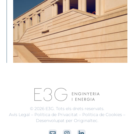
© 2026 E3G. Tots els drets reservats.
Avís Legal
–
Política de Privacitat
–
Política de Cookies
–
Desenvolupat per Originaltec
.