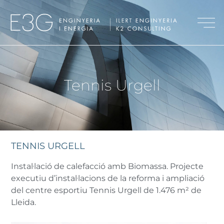
Tennis Urgell
TENNIS URGELL
Instal·lació de calefacció amb Biomassa. Projecte
executiu d’instal·lacions de la reforma i ampliació
del centre esportiu Tennis Urgell de 1.476 m² de
Lleida.