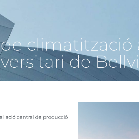
ó de climatització 
versitari de Bellv
al·lació central de producció